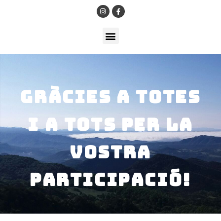
Gràcies a totes
i a tots per la
vostra
participació!