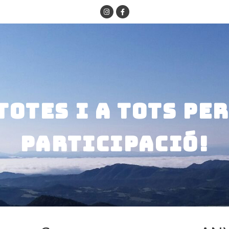
totes i a tots pe
participació!