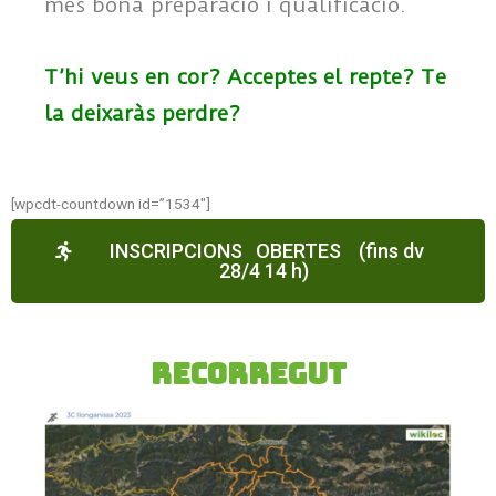
més bona preparació i qualificació.
T’hi veus en cor? Acceptes el repte? Te
la deixaràs perdre?
[wpcdt-countdown id=”1534″]
INSCRIPCIONS OBERTES (fins dv
28/4 14 h)
recorregut