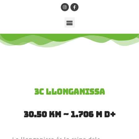
3C llonganissa
30.50 km ~ 1.706 m D+