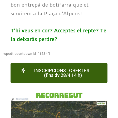
bon entrepà de botifarra que et
servirem a la Plaça d’Alpens!
T’hi veus en cor? Acceptes el repte? Te
la deixaràs perdre?
[wpcdt-countdown id=”1534″]
INSCRIPCIONS OBERTES
(fins dv 28/4 14 h)
Recorregut