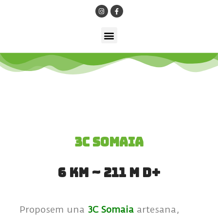
3C somaia
6 km ~ 211 m D+
Proposem una
3C Somaia
artesana,